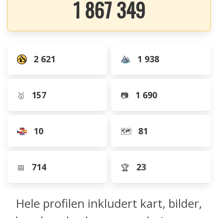
1 867 349
2 621
1 938
157
1 690
🥇
📷
10
81
🗺️
714
23
📅
🏆
Hele profilen inkludert kart, bilder,