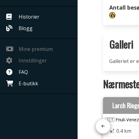
Antall bes
Historier
Blogg
Galleri
Mine premium
Innstillinger
Galleriet er
FAQ
Nærmeste 
E-butikk
Larch Rieg
🇮🇹 Friuli-Venez
0.4 km