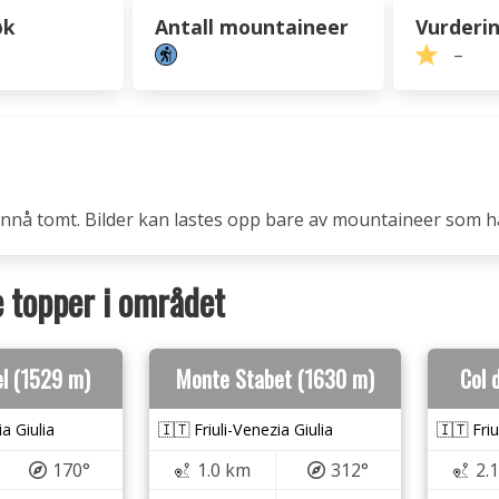
øk
Antall mountaineer
Vurderi
–
 ennå tomt. Bilder kan lastes opp bare av mountaineer som h
topper i området
el (1529 m)
Monte Stabet (1630 m)
Col 
ia Giulia
🇮🇹 Friuli-Venezia Giulia
🇮🇹 Friu
170°
1.0 km
312°
2.