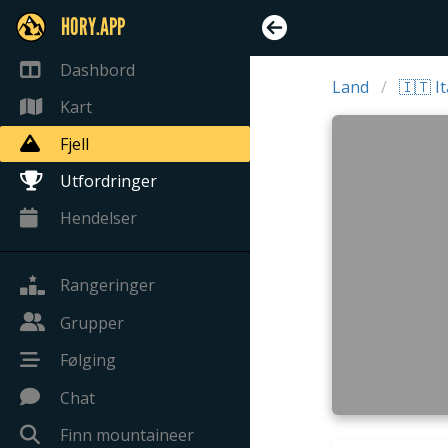
HORY.APP
Dashbord
Land
🇮🇹 It
Kart
Fjell
Utfordringer
Hendelser
Rangeringer
Grupper
Følging
Chat
Finn mountaineer