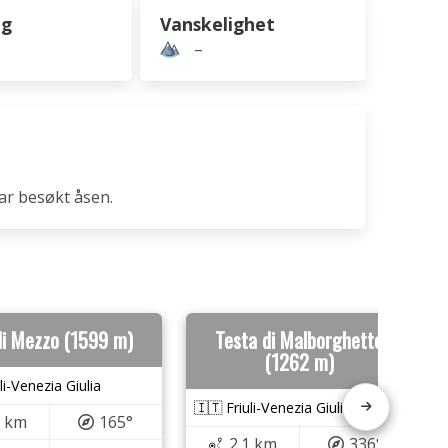
ng
Vanskelighet
–
ar besøkt åsen.
di Mezzo (1599 m)
Testa di Malborghetto
(1262 m)
li-Venezia Giulia
🇮🇹 Friuli-Venezia Giulia
1 km
165°
2.1 km
336°