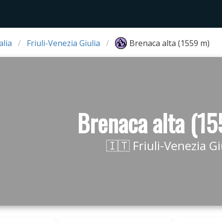
alia
Friuli-Venezia Giulia
Brenaca alta (1559 m)
Brenaca alta (1
🇮🇹 Friuli-Venezia Gi