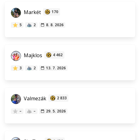
Markét
170
5
2
8. 8. 2026
Majklos
4 462
3
2
13. 7. 2026
Valmezák
2 833
–
–
29. 5. 2026