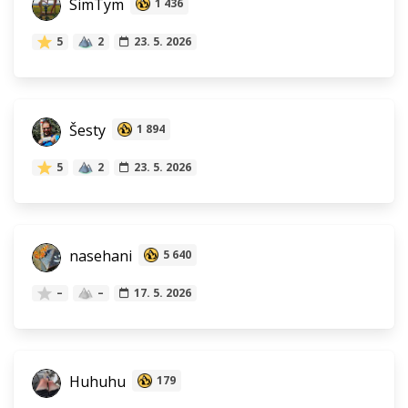
SimTym
1 436
5
2
23. 5. 2026
Šesty
1 894
5
2
23. 5. 2026
nasehani
5 640
–
–
17. 5. 2026
Huhuhu
179