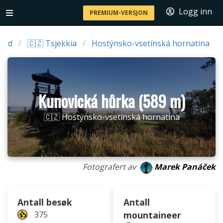
Logg inn
PREMIUM-VERSJON
and
🇨🇿 Tsjekkia
Hostýnsko-vsetínská hornatina
Kunovická hůrka (589 m)
🇨🇿 Hostýnsko-vsetínská hornatina
Fotografert av
Marek Panáček
Antall besøk
Antall
375
mountaineer