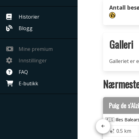
Antall bes
Historier
Blogg
Galleri
Mine premium
Innstillinger
Galleriet er
FAQ
Nærmeste 
E-butikk
Puig de s'Al
🇪🇸 Illes Balear
0.5 km