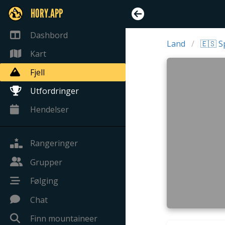
HORY.APP
Dashbord
Land
🇪🇸 S
Kart
Fjell
Utfordringer
Hendelser
Rangeringer
Grupper
Følging
Chat
Finn mountaineer