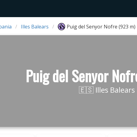
pania
Illes Balears
Puig del Senyor Nofre (923 m)
Puig del Senyor Nof
🇪🇸 Illes Balears