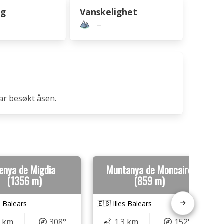
ng
Vanskelighet
–
ar besøkt åsen.
enya de Migdia
Muntanya de Moncaire
(1356 m)
(859 m)
s Balears
🇪🇸 Illes Balears
0 km
308°
1.3 km
152°