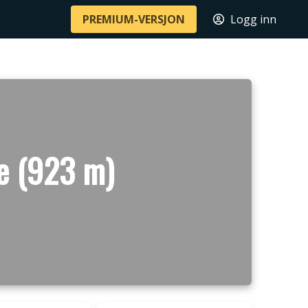
PREMIUM-VERSJON
Logg inn
re (923 m)