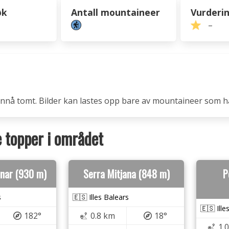
øk
Antall mountaineer
Vurderi
–
 ennå tomt. Bilder kan lastes opp bare av mountaineer som h
topper i området
zinar (930 m)
Serra Mitjana (848 m)
P
s
🇪🇸 Illes Balears
🇪🇸 Ille
182°
0.8 km
18°
1.