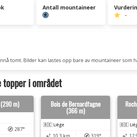
øk
Antall mountaineer
Vurderi
–
 ennå tomt. Bilder kan lastes opp bare av mountaineer som h
topper i området
 (290 m)
Bois de Bernardfagne
Roch
(366 m)
🇧🇪 Liège
🇧🇪 Liè
287°
10.3 km
319°
12.