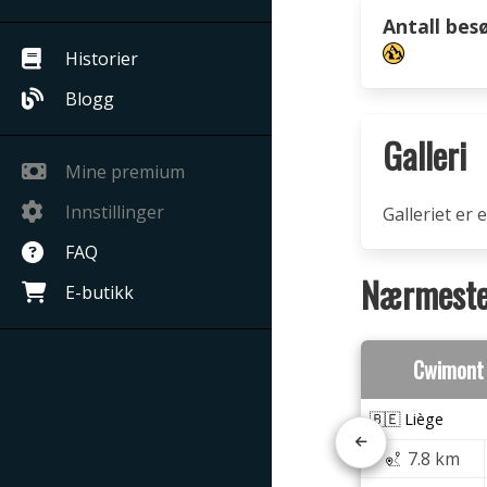
Antall bes
Historier
Blogg
Galleri
Mine premium
Innstillinger
Galleriet er
FAQ
Nærmeste 
E-butikk
Cwimont
🇧🇪 Liège
7.8 km