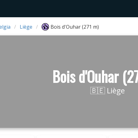
elgia
Liège
Bois d'Ouhar (271 m)
Bois d'Ouhar (2
🇧🇪 Liège