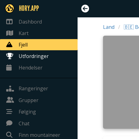
HORY.APP
Dashbord
Land
🇧🇪 B
Kart
Fjell
Utfordringer
Hendelser
Rangeringer
Grupper
Følging
Chat
Finn mountaineer