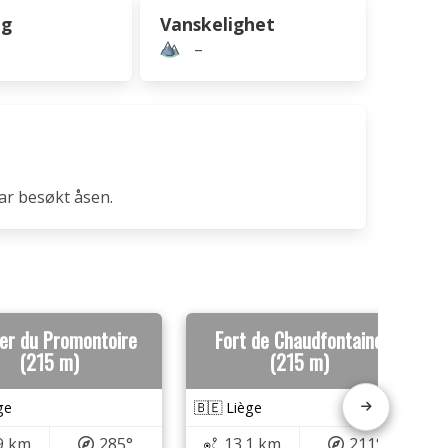
ng
Vanskelighet
–
ar besøkt åsen.
er du Promontoire
Fort de Chaudfontaine
(215 m)
(215 m)
ge
🇧🇪 Liège
9 km
285°
13.1 km
211°