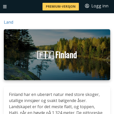
Logg inn
PREMIUM-VERSJON
Land
🇫🇮 Finland
Finland har en uberørt natur med store skoger,
utallige innsjøer og svakt bølgende åser.
Landskapet er for det meste flatt, og toppen,
Halti, når en høyde på 1 324 meter. De pittoreske