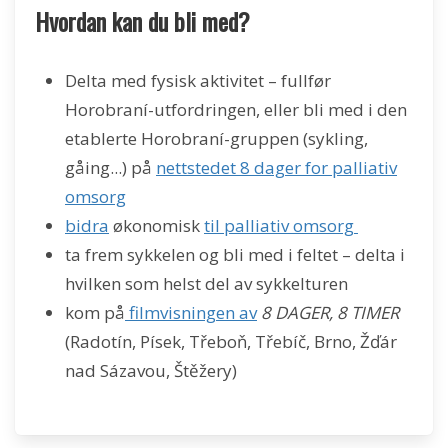
Hvordan kan du bli med?
Delta med fysisk aktivitet – fullfør
Horobraní-utfordringen, eller bli med i den
etablerte Horobraní-gruppen (sykling,
gåing...) på
nettstedet 8 dager for palliativ
omsorg
bidra
økonomisk
til palliativ omsorg
ta frem sykkelen og bli med i feltet – delta i
hvilken som helst del av sykkelturen
kom på
filmvisningen av
8 DAGER, 8 TIMER
(Radotín, Písek, Třeboň, Třebíč, Brno, Žďár
nad Sázavou, Štěžery)