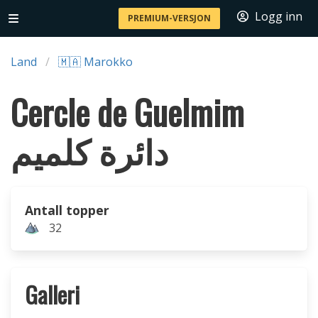
Logg inn
PREMIUM-VERSJON
Land
🇲🇦 Marokko
Cercle de Guelmim
دائرة كلميم
Antall topper
32
Galleri