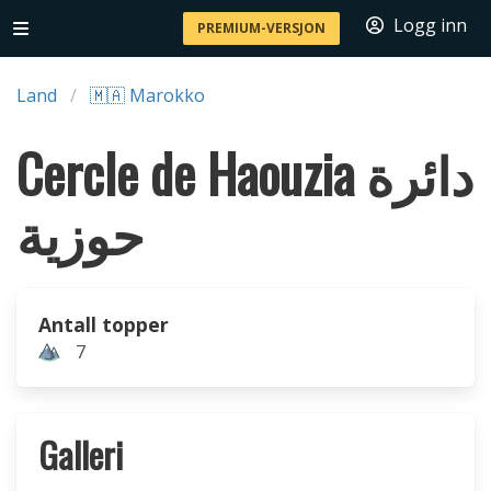
Logg inn
PREMIUM-VERSJON
Land
🇲🇦 Marokko
Cercle de Haouzia دائرة
حوزية
Antall topper
7
Galleri