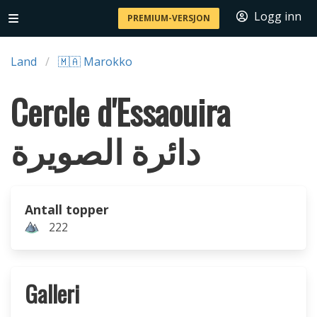
Logg inn
PREMIUM-VERSJON
Land
🇲🇦 Marokko
Cercle d'Essaouira
دائرة الصويرة
Antall topper
222
Galleri