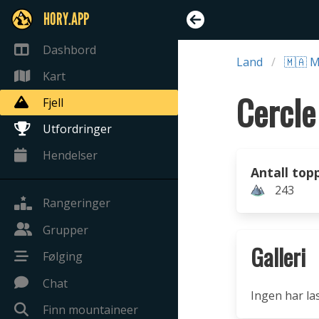
HORY.APP
Dashbord
Land
🇲🇦 
Kart
Cercle
Fjell
Utfordringer
Hendelser
Antall top
243
Rangeringer
Grupper
Galleri
Følging
Chat
Ingen har la
Finn mountaineer