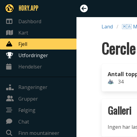
HORY.APP
Dashbord
Land
🇲🇦 
Kart
Cercle
Fjell
Utfordringer
Hendelser
Antall top
34
Rangeringer
Grupper
Galleri
Følging
Chat
Ingen har la
Finn mountaineer