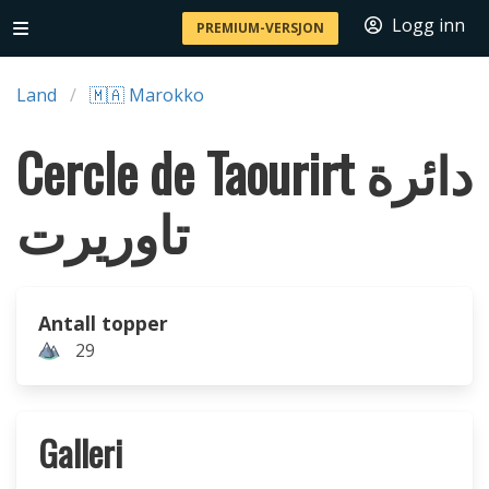
Logg inn
PREMIUM-VERSJON
Land
🇲🇦 Marokko
Cercle de Taourirt دائرة
تاوريرت
Antall topper
29
Galleri