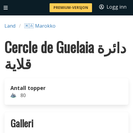
Logg inn
PREMIUM-VERSJON
Land
🇲🇦 Marokko
Cercle de Guelaia دائرة
قلاية
Antall topper
80
Galleri